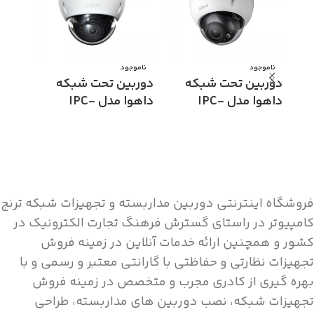
ناموجود
ناموجود
ناموج
دوربین تحت شبکه
دوربین تحت شبکه
دوربی
داهوا مدل IPC-
داهوا مدل IPC-
-V/Z
HDBW1230EP
HDBW2431RP-ZS
اطلاعات بیشتر
اطلاعات بیشتر
0,000
اطلاع
فروشگاه اینترنتی دوربین مداربسته و تجهیزات شبکه ترنج
کامپیوتر در راستای گسترش فرهنگ تجارت الکترونیک در
کشور و همچنین ارائه خدمات آنلاین در زمینه فروش
تجهیزات نظارتی و حفاظتی با گارانتی معتبر و رسمی و با
بهره گیری از کادری مجرب و متخصص در زمینه فروش
تجهیزات شبکه، نصب دوربین های مداربسته، طراحی