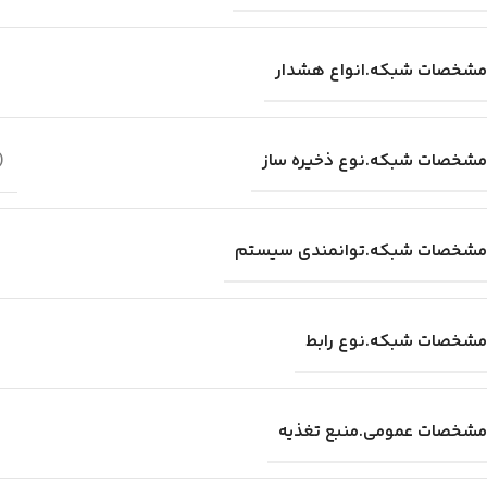
مشخصات شبکه.انواع هشدار
in Micro SD/SDHC/SDXC card slot, up to 128 GB
مشخصات شبکه.نوع ذخیره ساز
مشخصات شبکه.توانمندی سیستم
مشخصات شبکه.نوع رابط
مشخصات عمومی.منبع تغذیه