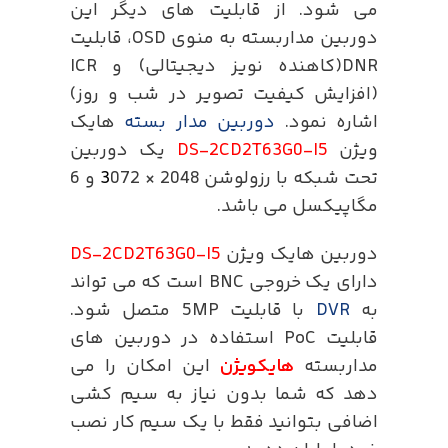
می شود. از قابلیت های دیگر این
دوربین مداربسته به منوی OSD، قابلیت
DNR(کاهنده نویز دیجیتالی) و ICR
(افزایش کیفیت تصویر در شب و روز)
اشاره نمود.
دوربین مدار بسته
هایک
ویژن
DS-2CD2T63G0-I5
یک دوربین
تحت شبکه با رزولوشن 2048 ×
3
072 و 6
مگاپیکسل می باشد.
دوربین هایک ویژن
DS-2CD2T63G0-I5
دارای یک خروجی BNC است که می تواند
به
DVR
با قابلیت 5MP متصل شود.
قابلیت PoC استفاده در دوربین های
مداربسته
هایکویژن
این امکان را می
دهد که شما بدون نیاز به سیم کشی
اضافی بتوانید فقط با یک سیم کار نصب