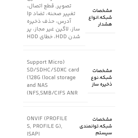
تصویر, قطع اتصال،
مشخصات
تغییر صحنه، تضاد Ip
شبکه.انواع
آدرس، حذف ذخیره
هشدار
ساز، لاگین غیر مجاز، پر
شدن HDD، خطای HDD
(Support Micro
SD/SDHC/SDXC card
مشخصات
(128G (local storage
شبکه.نوع
ذخیره ساز
and NAS
(NFS,SMB/CIFS ANR
ONVIF (PROFILE
مشخصات
S, PROFILE G),
شبکه.توانمندی
سیستم
ISAPI