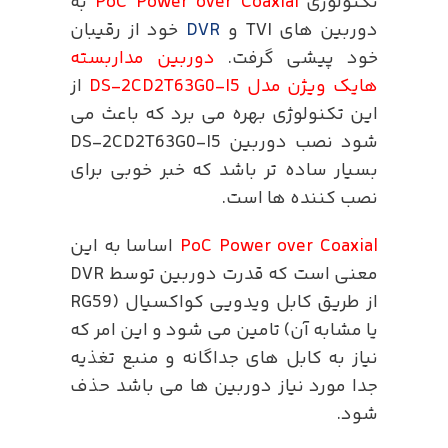
تکنولوژی
PoC Power over Coaxial
به
دوربین های TVI و
DVR
خود از رقیبان
خود پیشی گرفت.
دوربین مداربسته
هایک ویژن مدل DS-2CD2T63G0-I5
از
این تکنولوژی بهره می برد که باعث می
شود نصب دوربین DS-2CD2T63G0-I5
بسیار ساده تر باشد که خبر خوبی برای
نصب کننده ها است.
PoC Power over Coaxial
اساسا به این
معنی است که قدرت دوربین توسط DVR
از طریق کابل ویدویی کواکسیال (RG59
یا مشابه آن) تامین می شود و این امر که
نیاز به کابل های جداگانه و منبع تغذیه
جدا مورد نیاز دوربین ها می باشد حذف
شود.