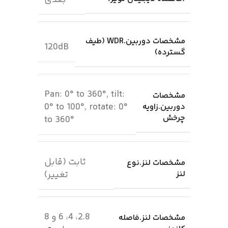
بعدی
مشخصات دوربین.WDR (طیف
120dB
گسترده)
Pan: 0° to 360°, tilt:
مشخصات
0° to 100°, rotate: 0°
دوربین.زاویه
چرخش
to 360°
ثابت (قابل
مشخصات لنز.نوع
لنز
تغییر)
2.8، 4، 6 و 8
مشخصات لنز.فاصله