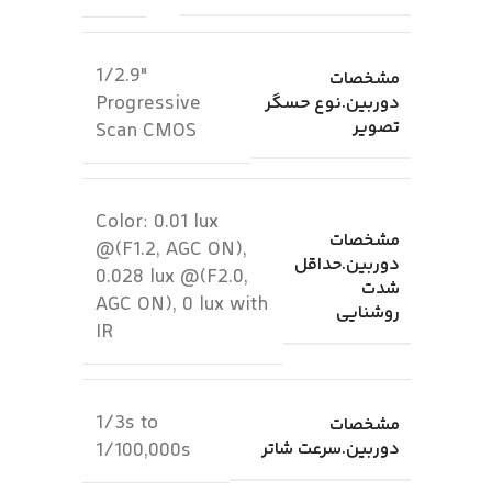
1/2.9″
مشخصات
Progressive
دوربین.نوع حسگر
تصویر
Scan CMOS
Color: 0.01 lux
مشخصات
@(F1.2, AGC ON),
دوربین.حداقل
0.028 lux @(F2.0,
شدت
AGC ON), 0 lux with
روشنایی
IR
1/3s to
مشخصات
دوربین.سرعت شاتر
1/100,000s