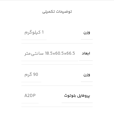
توضیحات تکمیلی
1 کیلوگرم
وزن
66.5×60.5×18.5 سانتی‌متر
ابعاد
90 گرم
وزن
A2DP
پروفایل بلوتوث