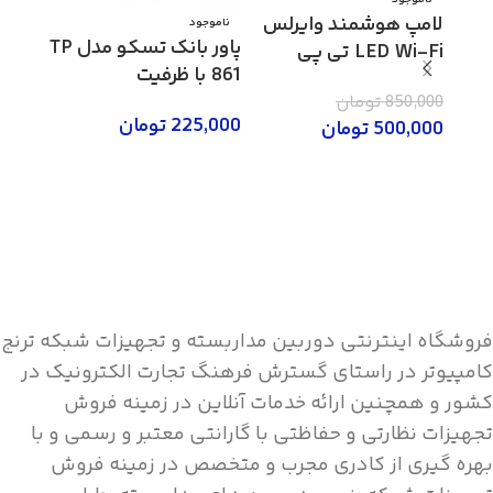
لامپ هوشمند وایرلس
ناموجود
ناموج
پاور بانک تسکو مدل TP
LED Wi-Fi تی پی
861 با ظرفیت
5
لینک مدل LB120
0mAh
10000mAh
850,000
تومان
225,000
تومان
,000
500,000
تومان
اطلاعات بیشتر
اطلاع
اطلاعات بیشتر
فروشگاه اینترنتی دوربین مداربسته و تجهیزات شبکه ترنج
کامپیوتر در راستای گسترش فرهنگ تجارت الکترونیک در
کشور و همچنین ارائه خدمات آنلاین در زمینه فروش
تجهیزات نظارتی و حفاظتی با گارانتی معتبر و رسمی و با
بهره گیری از کادری مجرب و متخصص در زمینه فروش