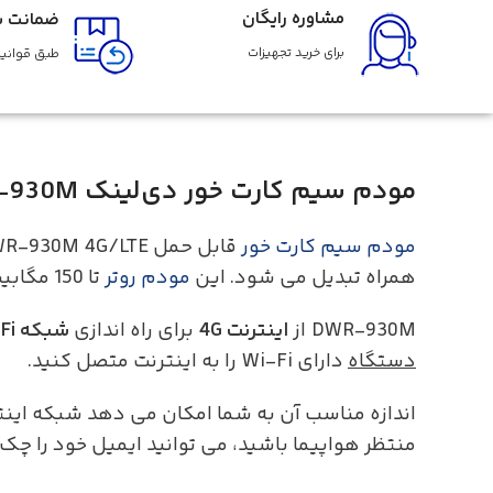
مشاوره رایگان
ضمانت با
برای خرید تجهیزات
طبق قوانین
مودم سیم کارت خور دی‌لینک DWR-930M
مودم سیم کارت خور
همراه تبدیل می شود. این
مودم
روتر
تا 150 مگابیت بر ثانیه را پشتیبانی می کند.
DWR-930M از
اینترنت 4G
برای راه اندازی
شبکه Wi-Fi
دستگاه
دارای Wi-Fi را به اینترنت متصل کنید.
اندازه مناسب آن به شما امکان می دهد شبکه اینت
منتظر هواپیما باشید، می توانید ایمیل خود را چک ک