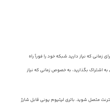
یزی که برای راه اندازی شبکه Wi-Fi نیاز دارید یک سیم کارت با بسته اینترنت فعال است. DWR-930M برای زمانی که نیاز دارید شبکه خود را فوراً راه
 به اشتراک بگذارید، به خصوص زمانی که نیاز
ال جیبی به اینترنت متصل شوید. باتری لیتیوم یونی قابل شارژ