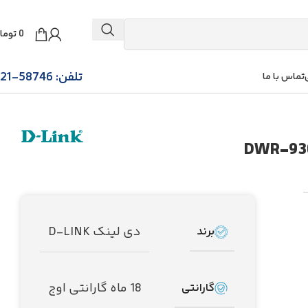
0
توما
تلفن: 58746-021
تماس با ما
دی لینک D-LINK
برند
18 ماه گارانتی اوج
گارانتی