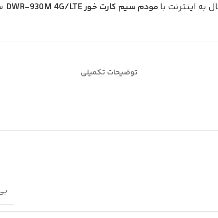
ال به اینترنت با
مودم سیم کارت خور DWR-930M 4G/LTE
سر
توضیحات تکمیلی
بی