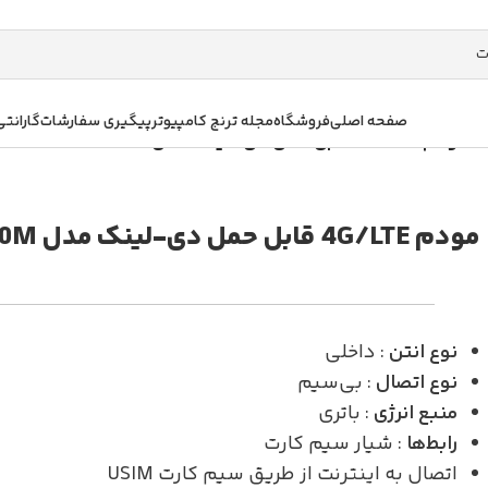
صفحه اصلی
فروشگاه
مجله ترنج کامپیوتر
پیگیری سفارشات
گارانتی
/
مودم 4G/LTE قابل حمل دی-لینک مدل DWR-930M
مودم 4G/LTE قابل حمل دی-لینک مدل DWR-930M
نوع انتن
: داخلی
نوع اتصال
: بی‌سیم
منبع انرژی
: باتری
رابط‌ها
: شیار سیم کارت
اتصال به اینترنت از طریق سیم کارت USIM