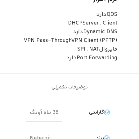
QOS
دارد
DHCP
Server
,
Client
Dynamic DNS
دارد
VPN Pass-Through
VPN Client (PPTP)
فایروال
NAT
,
SPI
Port Forwarding
دارد
توضیحات تکمیلی
36 ماه آونگ
گارانتی
Neterbit
برند