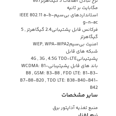
نرخ تبادل اطلاعات 5 گیگاهرتز
867
مگابایت بر ثانیه
استانداردهای بی‌سیم
IEEE 802.11 a-b-
g-n-ac
فرکانس قابل پشتیبانی
2.4 گیگاهرتز
,
5
گیگاهرتز
امنیت بی‌سیم
WEP, WPA-WPA2
شبکه های قابل
پشیتیبانی
4.5G TDD-LTE
,
3G
,
4G
باند های قابل پشیتیبانی
WCDMA: B1-
B8
,
GSM: B3-B8
,
FDD LTE: B1-B3-
B7-B8-B20
,
TDD LTE: B38-B40-B41-
B42
سایر مشخصات
منبع تغذیه
آداپتور برق
نرم افزار