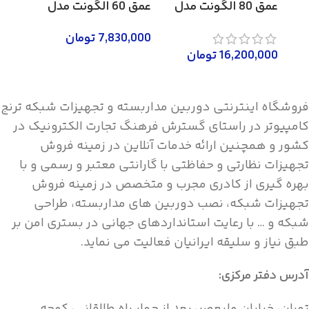
عمق 80 الگونت مدل
عمق 60 الگونت مدل
0FWS
LRE-18-60FWS
LRA-18-80FWR
7,830,000
تومان
16,200,000
تومان
لطفا تماس بگیرید 02158746
لطفا تماس بگیرید 02158746
فروشگاه اینترنتی دوربین مداربسته و تجهیزات شبکه ترنج
کامپیوتر در راستای گسترش فرهنگ تجارت الکترونیک در
کشور و همچنین ارائه خدمات آنلاین در زمینه فروش
تجهیزات نظارتی و حفاظتی با گارانتی معتبر و رسمی و با
بهره گیری از کادری مجرب و متخصص در زمینه فروش
تجهیزات شبکه، نصب دوربین های مداربسته، طراحی
شبکه و … با رعایت استانداردهای جهانی در بستری امن بر
طبق نیاز و سلیقه ایرانیان فعالیت می نماید.
آدرس دفتر مرکزی:
تهران، خیابان ولیعصر، بعد از چهار راه طالقانی، کوچه