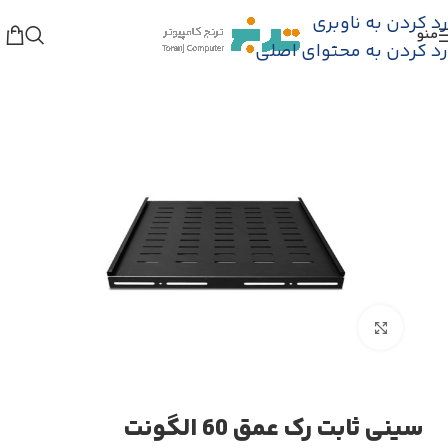
رد کردن به ناوبری
منو
گاه
/
تجهیزات پسیو شبکه
/
رک شبکه و سرور
/
متعلقات رک
رد کردن به محتوای اصلی
بزرگنمایی تصویر
سینی ثابت رک عمق 60 الگونت