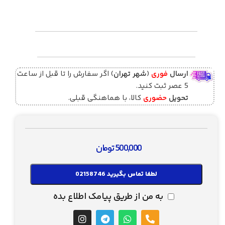
ارسال
فوری
(
شهر تهران
) اگر سفارش را تا قبل از ساعت
5 عصر ثبت کنید.
تحویل
حضوری
کالا، با هماهنگی قبلی.
500,000
تومان
لطفا تماس بگیرید 02158746
به من از طریق پیامک اطلاع بده