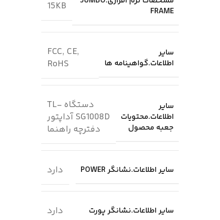
مشخصات نرم افزاری.JUMBO
15KB
FRAME
FCC, CE,
سایر
اطلاعات.گواهینامه ها
RoHS
دستگاه TL-
سایر
SG1008D آداپتور
اطلاعات.محتویات
جعبه محصول
دفترچه راهنما
دارد
سایر اطلاعات.نشانگر POWER
دارد
سایر اطلاعات.نشانگر پورت