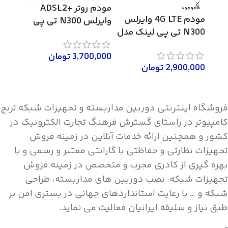
مودم روتر +ADSL2
تحت 
ناموجود
مودم 4G LTE وایرلس
وایرلس N300 تی پی
مدل NVR-108MH-C
N300 تی پی لینک مدل
لینک مدل TD-
TL-MR6400
0,000
W8961N
3,700,000
تومان
اطلاع
2,900,000
تومان
افزودن به سبد خرید
اطلاعات بیشتر
فروشگاه اینترنتی دوربین مداربسته و تجهیزات شبکه ترنج
کامپیوتر در راستای گسترش فرهنگ تجارت الکترونیک در
کشور و همچنین ارائه خدمات آنلاین در زمینه فروش
تجهیزات نظارتی و حفاظتی با گارانتی معتبر و رسمی و با
بهره گیری از کادری مجرب و متخصص در زمینه فروش
تجهیزات شبکه، نصب دوربین های مداربسته، طراحی
شبکه و … با رعایت استانداردهای جهانی در بستری امن بر
طبق نیاز و سلیقه ایرانیان فعالیت می نماید.