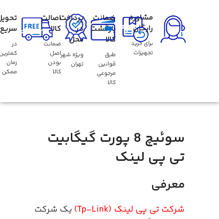
مشاوره
ضمانت
پرداخت
اصالت
تحویل
رایگان
بازگشت
در
کالا
سریع
کالا
محل
برای خرید
ضمانت
در
تجهیزات
اصل
کمترین
طبق
ویژه شهر
بودن
زمان
قوانین
تهران
کالا
ممکن
مرجوعی
کالا
سوئیچ 8 پورت گیگابیت
تی پی لینک
معرفی
شرکت تی پی لینک (Tp-Link)
یک شرکت