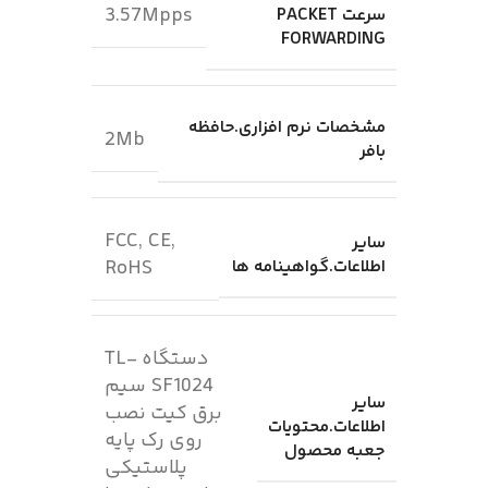
3.57Mpps
سرعت PACKET
FORWARDING
مشخصات نرم افزاری.حافظه
2Mb
بافر
FCC, CE,
سایر
اطلاعات.گواهینامه ها
RoHS
دستگاه TL-
SF1024 سیم
سایر
برق کیت نصب
اطلاعات.محتویات
روی رک پایه
جعبه محصول
پلاستیکی