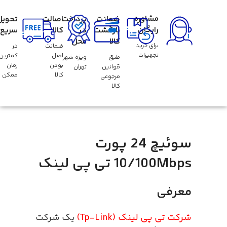
مشاوره
ضمانت
پرداخت
اصالت
تحویل
رایگان
بازگشت
در
کالا
سریع
کالا
محل
برای خرید
ضمانت
در
تجهیزات
اصل
کمترین
طبق
ویژه شهر
بودن
زمان
قوانین
تهران
کالا
ممکن
مرجوعی
کالا
سوئیچ 24 پورت
10/100Mbps تی پی لینک
معرفی
شرکت تی پی لینک (Tp-Link)
یک شرکت