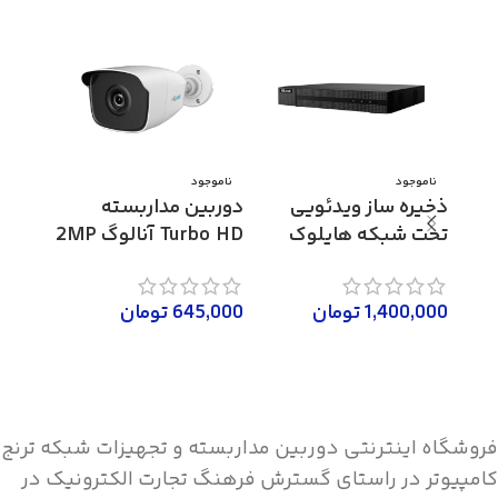
ناموجود
ناموجود
ناموج
ذخیره ساز ویدئویی
دوربین مداربسته
دوربی
تحت شبکه هایلوک
Turbo HD آنالوگ 2MP
مدل NVR-104MH-C
هایلوک مدل THC-
B120
B220
1,400,000
تومان
645,000
تومان
6,000
اطلاعات بیشتر
اطلاعات بیشتر
اطلاع
فروشگاه اینترنتی دوربین مداربسته و تجهیزات شبکه ترنج
کامپیوتر در راستای گسترش فرهنگ تجارت الکترونیک در