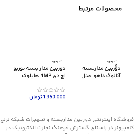
محصولات مرتبط
ناموجود
ناموجود
ناموج
دوربین مداربسته
دوربین مدار بسته توربو
دوربی
آنالوگ داهوا مدل
اچ دی 4MP هایلوک
HAC-HDW1200RP
مدل THC-B340-VF
مدل THC-D340-VF
اطلاعات بیشتر
1,360,000
تومان
,000
اطلاعات بیشتر
اطلاع
فروشگاه اینترنتی دوربین مداربسته و تجهیزات شبکه ترنج
کامپیوتر در راستای گسترش فرهنگ تجارت الکترونیک در