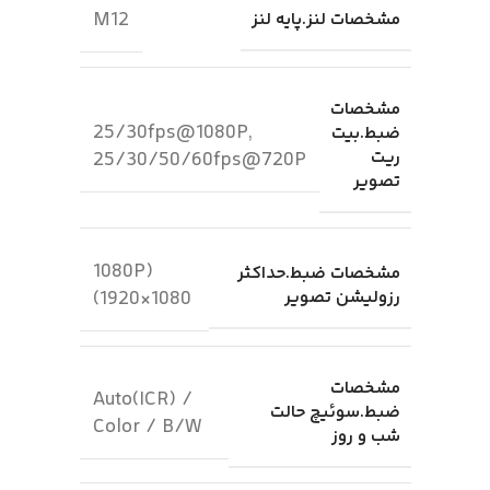
M12
مشخصات لنز.پایه لنز
مشخصات
25/30fps@1080P,
ضبط.بیت
ریت
25/30/50/60fps@720P
تصویر
(1080P
مشخصات ضبط.حداکثر
رزولیشن تصویر
(1920×1080
مشخصات
Auto(ICR) /
ضبط.سوئیچ حالت
Color / B/W
شب و روز