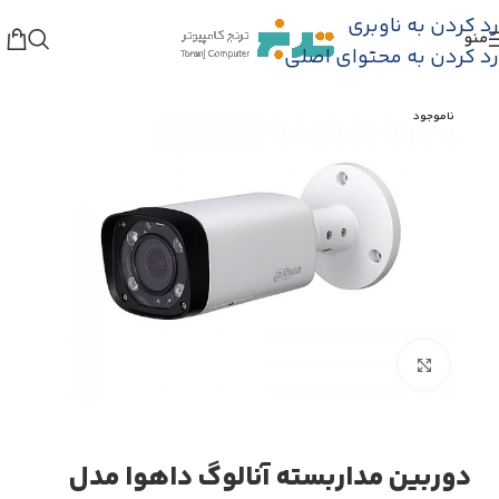
رد کردن به ناوبری
منو
فروشگاه
/
دوربین مدار بسته
/
دوربین مداربسته Turbo HD
رد کردن به محتوای اصلی
ناموجود
بزرگنمایی تصویر
دوربین مداربسته آنالوگ داهوا مدل