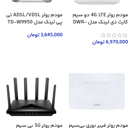
مودم روتر 4G LTE دو سیم
مودم روتر ADSL/VDSL تی
کارت دی لینک مدل DWR-
پی لینک مدل TD-W9950
M922
3,645,000
تومان
6,970,000
تومان
افزودن به سبد خرید
افزودن به سبد خرید
مودم روتر فیبر نوری بی‌سیم
مودم روتر 5G بی سیم