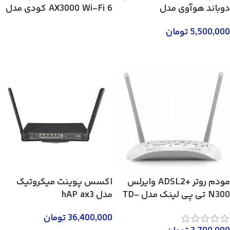
دوباند هوآوی مدل
AX3000 Wi-Fi 6 کودی مدل
P5
HG8245Q2
5,500,000
تومان
اطلاعات بیشتر
افزودن به سبد خرید
مودم روتر +ADSL2 وایرلس
اکسس پوینت میکروتیک
N300 تی پی لینک مدل TD-
مدل hAP ax3
W8961N
36,400,000
تومان