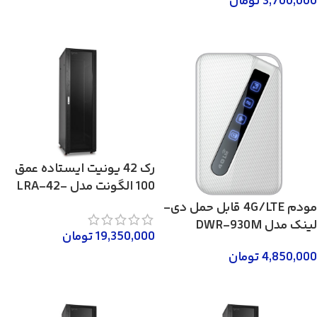
3,700,000
تومان
افزودن به سبد خرید
افزودن به سبد خرید
رک 42 یونیت ایستاده عمق
100 الگونت مدل LRA-42-
100FWR
مودم 4G/LTE قابل حمل دی-
لینک مدل DWR-930M
19,350,000
تومان
4,850,000
تومان
لطفا تماس بگیرید 02158746
افزودن به سبد خرید