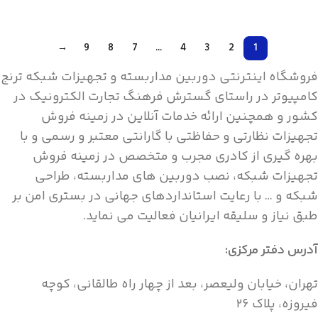
لطفا تماس بگیرید 02158746
لطفا تماس بگیرید 02158746
→
9
8
7
…
4
3
2
1
فروشگاه اینترنتی دوربین مداربسته و تجهیزات شبکه ترنج
کامپیوتر در راستای گسترش فرهنگ تجارت الکترونیک در
کشور و همچنین ارائه خدمات آنلاین در زمینه فروش
تجهیزات نظارتی و حفاظتی با گارانتی معتبر و رسمی و با
بهره گیری از کادری مجرب و متخصص در زمینه فروش
تجهیزات شبکه، نصب دوربین های مداربسته، طراحی
شبکه و … با رعایت استانداردهای جهانی در بستری امن بر
طبق نیاز و سلیقه ایرانیان فعالیت می نماید.
آدرس دفتر مرکزی:
تهران، خیابان ولیعصر، بعد از چهار راه طالقانی، کوچه
فیروزه، پلاک ۲۶