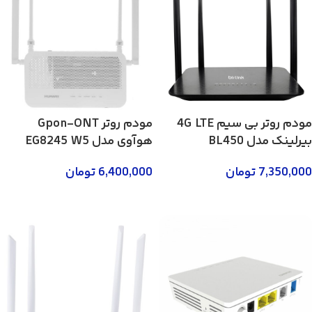
مودم روتر بی سیم 4G LTE
مودم روتر Gpon-ONT
بیرلینک مدل BL450
هوآوی مدل EG8245 W5
7,350,000
تومان
6,400,000
تومان
افزودن به سبد خرید
افزودن به سبد خرید