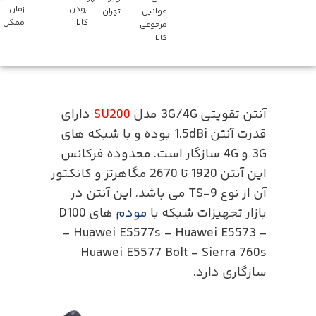
بودن
زمان
قوانین
تهران
کالا
ممکن
مرجوعی
کالا
آنتن تقویتی 3G/4G مدل
SU200
دارای
قدرت آنتن 1.5dBi بوده و با شبکه های
3G و 4G سازگار است. محدوده فرکانس
این آنتن 1920 تا 2670 مگاهرتز و کانکتور
آن از نوع TS‎-9 می باشد. این آنتن در
بازار تجهیزات شبکه با
مودم
های D100
‎- Huawei E5577s ‎- Huawei E5573 ‎-
Huawei E5577 Bolt ‎- Sierra 760s
سازگاری دارد.