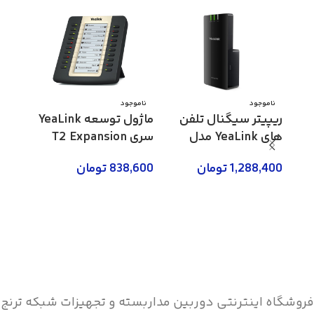
ناموجود
ناموجود
ناموج
ریپیتر سیگنال تلفن
ماژول توسعه YeaLink
های YeaLink مدل
سری T2 Expansion
RT20U
مدل EXP20
مدل EXP40
1,288,400
تومان
838,600
تومان
,000
اطلاعات بیشتر
اطلاعات بیشتر
اطلاع
فروشگاه اینترنتی دوربین مداربسته و تجهیزات شبکه ترنج