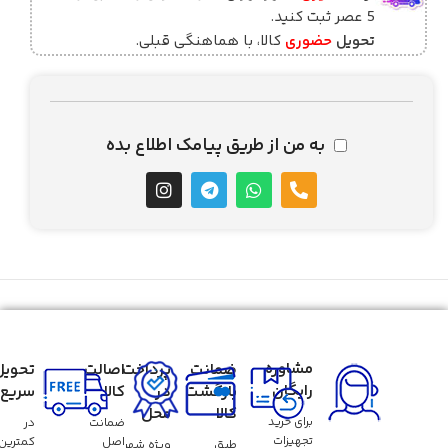
5 عصر ثبت کنید.
تحویل
حضوری
کالا، با هماهنگی قبلی.
به من از طریق پیامک اطلاع بده
مشاوره
ضمانت
پرداخت
اصالت
تحویل
رایگان
بازگشت
در
کالا
سریع
کالا
محل
برای خرید
ضمانت
در
تجهیزات
اصل
کمترین
طبق
ویژه شهر