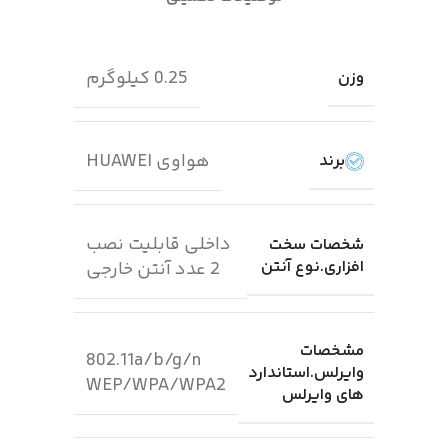
0.25 کیلوگرم
وزن
هواوی HUAWEI
برند
داخلی قابلیت نصب
شخصات سخت
افزاری.نوع آنتن
2 عدد آنتن خارجی
مشخصات
802.11a/b/g/n
وایرلس.استاندارد
WEP/WPA/WPA2
های وایرلس