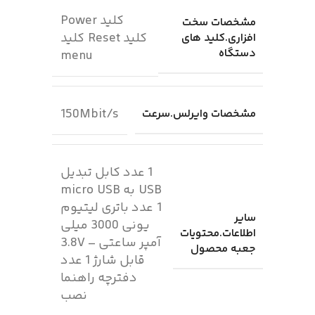
کلید Power
مشخصات سخت
کلید Reset کلید
افزاری.کلید های
دستگاه
menu
150Mbit/s
مشخصات وایرلس.سرعت
1 عدد کابل تبدیل
USB به micro USB
1 عدد باتری لیتیوم
سایر
یونی 3000 میلی
اطلاعات.محتویات
آمپر ساعتی – 3.8V
جعبه محصول
قابل شارژ 1 عدد
دفترچه راهنما
نصب