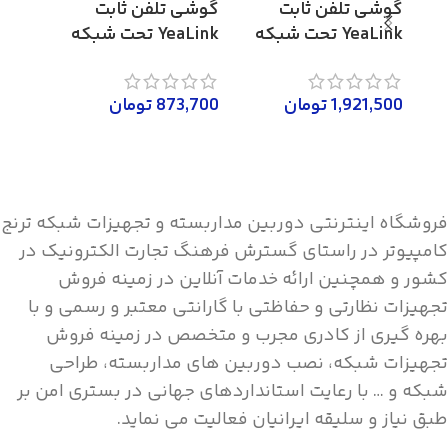
گوشی تلفن ثابت
گوشی تلفن ثابت
YeaLink تحت شبکه
YeaLink تحت شبکه
ناموج
مدل SIP-T46S
مدل SIP-T21P E2
لینک مدل
1,921,500
تومان
873,700
تومان
اطلاعات بیشتر
اطلاعات بیشتر
0,000
اطلاع
فروشگاه اینترنتی دوربین مداربسته و تجهیزات شبکه ترنج
کامپیوتر در راستای گسترش فرهنگ تجارت الکترونیک در
کشور و همچنین ارائه خدمات آنلاین در زمینه فروش
تجهیزات نظارتی و حفاظتی با گارانتی معتبر و رسمی و با
بهره گیری از کادری مجرب و متخصص در زمینه فروش
تجهیزات شبکه، نصب دوربین های مداربسته، طراحی
شبکه و … با رعایت استانداردهای جهانی در بستری امن بر
طبق نیاز و سلیقه ایرانیان فعالیت می نماید.