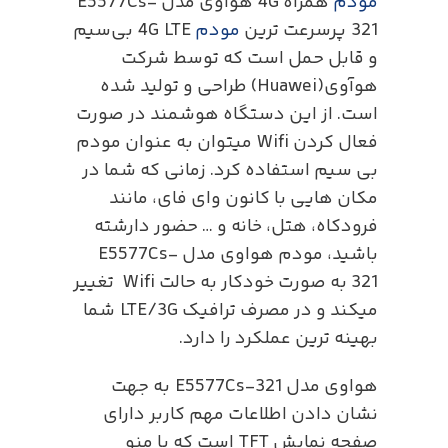
مودم
همراه 4G هواوی مدل E5577Cs-
321 پرسرعت ترین
مودم
4G LTE بی‌سیم
و قابل حمل است که توسط شرکت
هوآوی(Huawei) طراحی و تولید شده
است. از این دستگاه هوشمند در صورت
فعال کردن Wifi میتوان به عنوان مودم
بی سیم استفاده کرد. زمانی که شما در
مکان هایی با کانون وای فای، مانند
فرودکاه، هتل، خانه و … حضور دارشته
باشید، مودم هواوی مدل E5577Cs-
321 به صورت خودکار به حالت Wifi تغییر
میکند و در مصرف ترافیک LTE/3G شما
بهینه ترین عملکرد را دارد.
هواوی مدل E5577Cs-321 به جهت
نشان دادن اطلاعات مهم کاربر دارای
صفحه نمایش TFT است که با منو