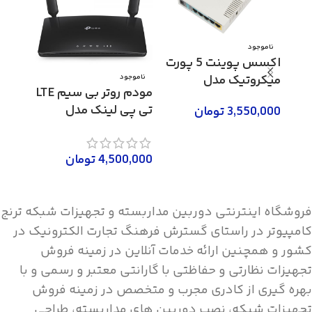
ناموجود
اکسس پوینت 5 پورت
میکروتیک مدل
ناموجود
مودم روتر بی سیم LTE
RB951Ui-2HnD
تی پی لینک مدل
3,550,000
تومان
Archer MR200
961N
اطلاعات بیشتر
0,000
4,500,000
تومان
افزو
اطلاعات بیشتر
فروشگاه اینترنتی دوربین مداربسته و تجهیزات شبکه ترنج
کامپیوتر در راستای گسترش فرهنگ تجارت الکترونیک در
کشور و همچنین ارائه خدمات آنلاین در زمینه فروش
تجهیزات نظارتی و حفاظتی با گارانتی معتبر و رسمی و با
بهره گیری از کادری مجرب و متخصص در زمینه فروش
تجهیزات شبکه، نصب دوربین های مداربسته، طراحی