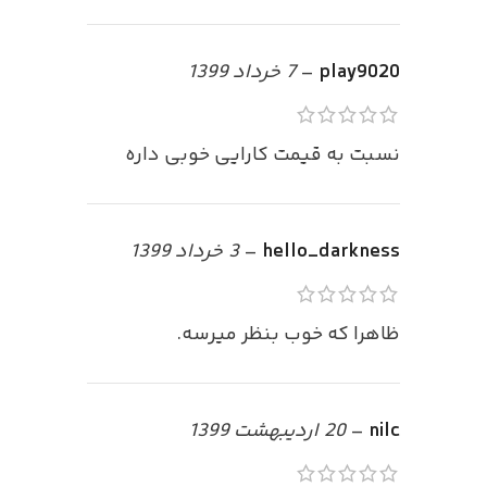
play9020
–
7 خرداد 1399
نسبت به قیمت کارایی خوبی داره
hello_darkness
–
3 خرداد 1399
ظاهرا که خوب بنظر میرسه.
nilc
–
20 اردیبهشت 1399