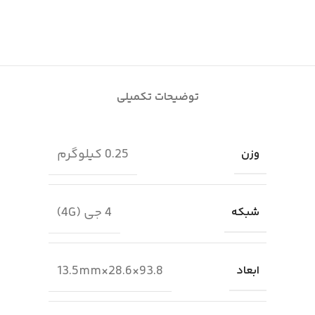
توضیحات تکمیلی
0.25 کیلوگرم
وزن
4 جی (4G)
شبکه
93.8×28.6×13.5mm
ابعاد