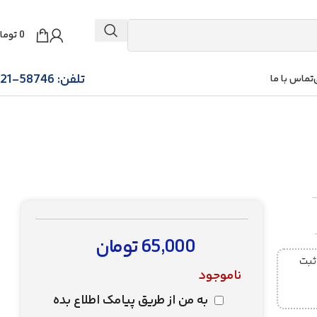
0
توما
تلفن: 58746-021
تماس با ما
65,000
تومان
ز ساعت 5 عصر ثبت
ناموجود
به من از طریق پیامک اطلاع بده