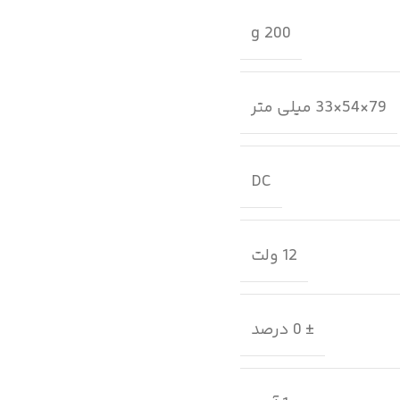
200 g
79×54×33 میلی متر
DC
12 ولت
± 0 درصد