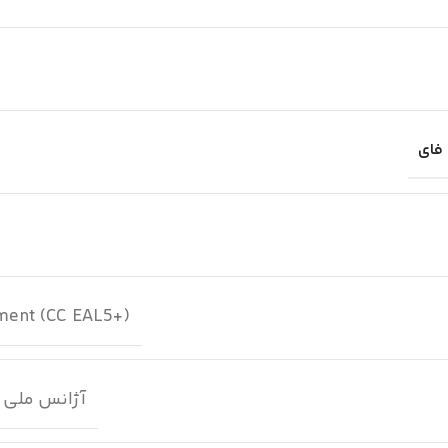
 فای
ement (CC EAL5+)
آژانس ملی 