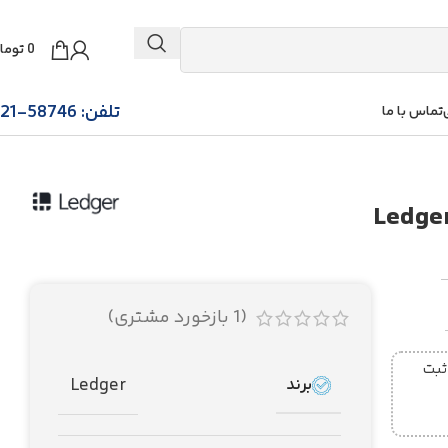
0
توما
تلفن: 58746-021
تماس با ما
(
1
بازخورد مشتری)
ز ساعت 5 عصر ثبت
Ledger
برند