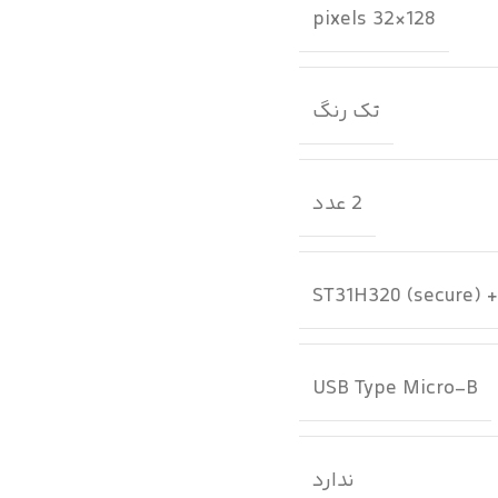
128×32 pixels
تک رنگ
2 عدد
ST31H320 (secure) 
USB Type Micro-B
ندارد