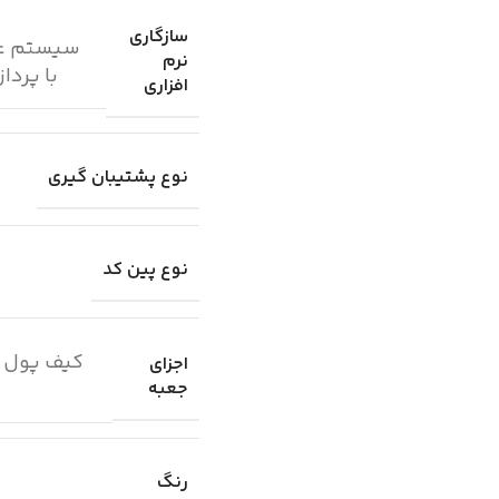
سازگاری
نرم
با پردازنده ARM تلفن های هوشمند با سیستم عامل اند
افزاری
نوع پشتیبان گیری
نوع پین کد
کیف پول س
اجزای
جعبه
رنگ