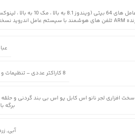
سیستم عامل های 64 بیتی (ویندوز 8.1
روید نسخه 7 به بالا (توسط OTG)
عبارت 
8 کاراکتر عددی – تنظیمات و اجرا از طریق کیف پول
خت افزاری لجر نانو اس کابل یو اس بی بند گردنی و حلقه 
برگه ب
آبی
,
زرد