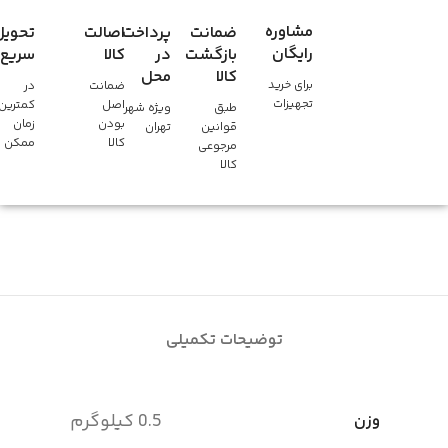
مشاوره
ضمانت
پرداخت
اصالت
تحویل
رایگان
بازگشت
در
کالا
سریع
کالا
محل
برای خرید
ضمانت
در
تجهیزات
اصل
کمترین
طبق
ویژه شهر
بودن
زمان
قوانین
تهران
کالا
ممکن
مرجوعی
کالا
توضیحات تکمیلی
0.5 کیلوگرم
وزن