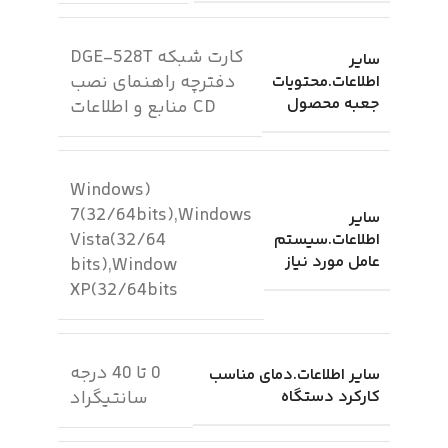
کارت شبکه DGE‑528T
سایر
دفترچه راهنمای نصب
اطلاعات.محتویات
جعبه محصول
CD منابع و اطلاعات
(Windows
7(32/64bits),Windows
سایر
Vista(32/64
اطلاعات.سیستم
عامل مورد نیاز
bits),Window
XP(32/64bits
0 تا 40 درجه
سایر اطلاعات.دمای مناسب
کارکرد دستگاه
سانتیگراد