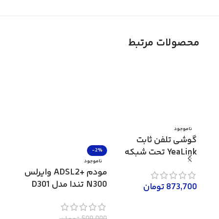
محصولات مرتبط
ناموجود
گوشی تلفن ثابت
YeaLink تحت شبکه
-2%
ناموج
ناموجود
مدل SIP-T21P E2
مودم +ADSL2 وایرلس
N300 تندا مدل D301
6400
873,700
تومان
V4
اطلاعات بیشتر
0,000