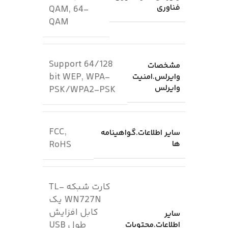
فناوری
QAM, 64-
QAM
Support 64/128
مشخصات
bit WEP, WPA-
وایرلس.امنیت
وایرلس
PSK/WPA2-PSK
FCC,
سایر اطلاعات.گواهینامه
ها
RoHS
کارت شبکه TL-
WN727N یک
کابل افزایش
سایر
طول USB
اطلاعات.محتویات