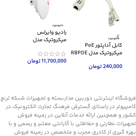
ناموجود
-4%
رادیو وایرلس
ناموج
میکروتیک مدل
ناموجود
کابل آداپتور PoE
DynaDish 5
میکروتیک مدل RBPOE
مدل M7200
11,700,000
تومان
240,000
تومان
0,000
اطلاعات بیشتر
0,000
اطلاعات بیشتر
اطلاع
فروشگاه اینترنتی دوربین مداربسته و تجهیزات شبکه ترنج
کامپیوتر در راستای گسترش فرهنگ تجارت الکترونیک در
کشور و همچنین ارائه خدمات آنلاین در زمینه فروش
تجهیزات نظارتی و حفاظتی با گارانتی معتبر و رسمی و با
بهره گیری از کادری مجرب و متخصص در زمینه فروش