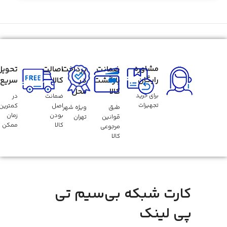
مشاوره
ضمانت
پرداخت
اصالت
تحویل
رایگان
بازگشت
در
کالا
سریع
کالا
محل
برای خرید
ضمانت
در
تجهیزات
اصل
کمترین
طبق
ویژه شهر
بودن
زمان
قوانین
تهران
کالا
ممکن
مرجوعی
کالا
کارت شبکه بی‌سیم تی
پی لینک