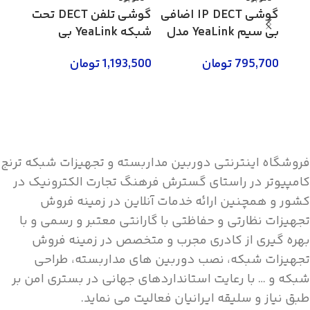
گوشی IP DECT اضافی
گوشی تلفن DECT تحت
بی سیم YeaLink مدل
شبکه YeaLink بی
W56H
سیم مدل W60P
سیم مد
795,700
تومان
1,193,500
تومان
3,800
اطلاعات بیشتر
اطلاعات بیشتر
اطلاع
فروشگاه اینترنتی دوربین مداربسته و تجهیزات شبکه ترنج
کامپیوتر در راستای گسترش فرهنگ تجارت الکترونیک در
کشور و همچنین ارائه خدمات آنلاین در زمینه فروش
تجهیزات نظارتی و حفاظتی با گارانتی معتبر و رسمی و با
بهره گیری از کادری مجرب و متخصص در زمینه فروش
تجهیزات شبکه، نصب دوربین های مداربسته، طراحی
شبکه و … با رعایت استانداردهای جهانی در بستری امن بر
طبق نیاز و سلیقه ایرانیان فعالیت می نماید.