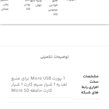
طبق
ویژه شهر
بودن
زمان
قوانین
تهران
کالا
ممکن
مرجوعی
کالا
توضیحات تکمیلی
مشخصات
1 پورت Micro USB برای منبع
سخت
تغذیه 1 شیار سیم کارت 1 شیار
افزاری.رابط
کارت حافظه Micro SD
های شبکه