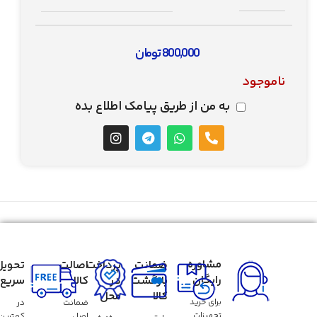
800,000
تومان
ناموجود
به من از طریق پیامک اطلاع بده
مشاوره
ضمانت
پرداخت
اصالت
تحویل
رایگان
بازگشت
در
کالا
سریع
کالا
محل
برای خرید
ضمانت
در
تجهیزات
اصل
کمترین