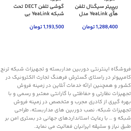
ریپیتر سیگنال تلفن
گوشی تلفن DECT تحت
های YeaLink مدل
شبکه YeaLink بی
RT20U
سیم مدل W60P
سیم مد
1,288,400
تومان
1,193,500
تومان
3,800
اطلاعات بیشتر
اطلاعات بیشتر
اطلاع
فروشگاه اینترنتی دوربین مداربسته و تجهیزات شبکه ترنج
کامپیوتر در راستای گسترش فرهنگ تجارت الکترونیک در
کشور و همچنین ارائه خدمات آنلاین در زمینه فروش
تجهیزات نظارتی و حفاظتی با گارانتی معتبر و رسمی و با
بهره گیری از کادری مجرب و متخصص در زمینه فروش
تجهیزات شبکه، نصب دوربین های مداربسته، طراحی
شبکه و … با رعایت استانداردهای جهانی در بستری امن بر
طبق نیاز و سلیقه ایرانیان فعالیت می نماید.