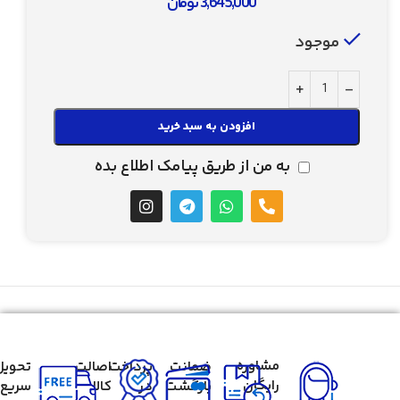
3,645,000
تومان
موجود
افزودن به سبد خرید
به من از طریق پیامک اطلاع بده
مشاوره
ضمانت
پرداخت
اصالت
تحویل
رایگان
بازگشت
در
کالا
سریع