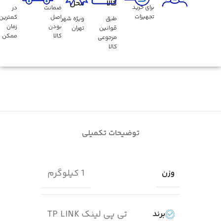
کالا
محل
برای خرید
ضمانت
در
تجهیزات
اصل
کمترین
طبق
ویژه شهر
بودن
زمان
قوانین
تهران
کالا
ممکن
مرجوعی
کالا
توضیحات تکمیلی
1 کیلوگرم
وزن
تی پی لینک TP LINK
برند