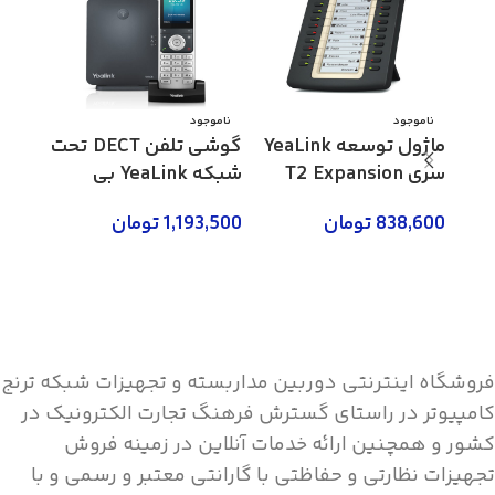
ناموجود
ناموجود
ناموج
ماژول توسعه YeaLink
گوشی تلفن DECT تحت
گوشی
سری T2 Expansion
شبکه YeaLink بی
مدل EXP20
سیم مدل W60P
مدل SIP-T46S
838,600
تومان
1,193,500
تومان
1,500
اطلاعات بیشتر
اطلاعات بیشتر
اطلاع
فروشگاه اینترنتی دوربین مداربسته و تجهیزات شبکه ترنج
کامپیوتر در راستای گسترش فرهنگ تجارت الکترونیک در
کشور و همچنین ارائه خدمات آنلاین در زمینه فروش
تجهیزات نظارتی و حفاظتی با گارانتی معتبر و رسمی و با