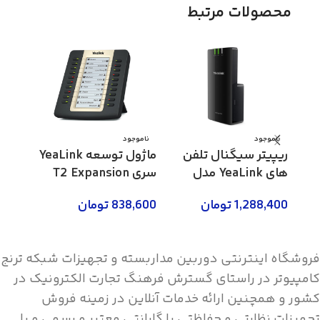
محصولات مرتبط
ناموجود
ناموجود
ناموج
ریپیتر سیگنال تلفن
ماژول توسعه YeaLink
های YeaLink مدل
سری T2 Expansion
RT20U
مدل EXP20
مدل EXP40
1,288,400
تومان
838,600
تومان
,000
اطلاعات بیشتر
اطلاعات بیشتر
اطلاع
فروشگاه اینترنتی دوربین مداربسته و تجهیزات شبکه ترنج
کامپیوتر در راستای گسترش فرهنگ تجارت الکترونیک در
کشور و همچنین ارائه خدمات آنلاین در زمینه فروش
تجهیزات نظارتی و حفاظتی با گارانتی معتبر و رسمی و با