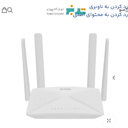
رد کردن به ناوبری
منو
نه
/
فروشگاه
/
تجهیزات اکتیو شبکه
/
مودم
/
مودم 4G و 3G
رد کردن به محتوای اصلی
بزرگنمایی تصویر