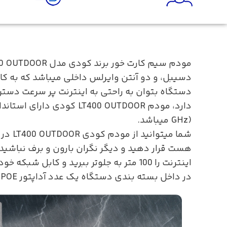
دسیبل، و دو آنتن وایرلس داخلی میباشد که به کاربر
GHz) میباشد.
شما م
هست قرار دهید و دیگر نگران بارون و برف نباشید
اینترنت را 100 متر به جلوتر ببرید و کابل شبکه خود را به یک روتر وصل کنید.
در داخل بسته بندی دستگاه یک عدد آداپتور POE با ولتاژ 24 و 0.5 آمپر به همراه یک کابل شبکه و لوازم جانبی برای نصب بر روی میله قرار دارد.