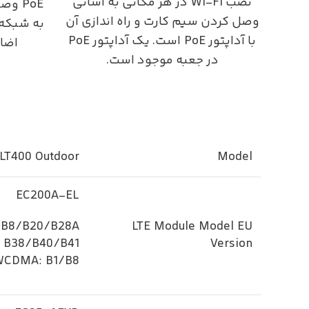
نصب Wi-Fi در هر مکانی به آسانی
وصل کردن سیم کارت و راه اندازی آن
به شبکه 
با آداپتور PoE است. یک آداپتور PoE
اضا
در جعبه موجود است.
LT400 Outdoor
Model
EC200A-EL
/B8/B20/B28A
LTE Module Model EU
: B38/B40/B41
Version
WCDMA: B1/B8