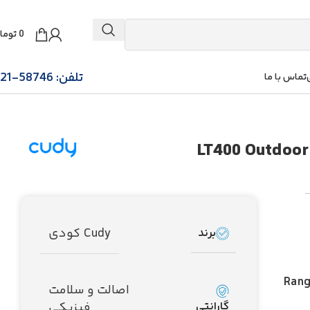
0
توما
تلفن: 58746-021
تماس با ما
Cudy کودی
برند
Rang
اصالت و سلامت
گارانتی
فیزیکی