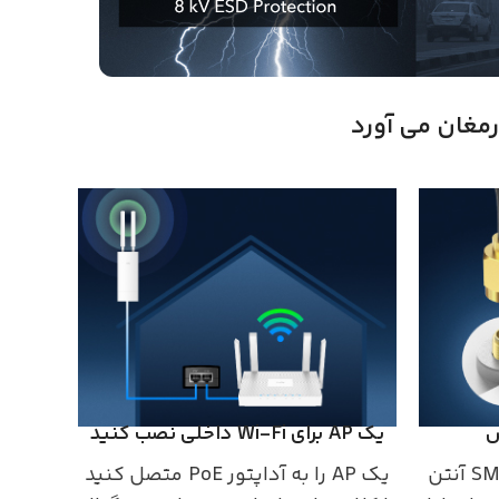
ض
یک AP برای Wi-Fi داخلی نصب کنید
میتوانید از طریق کانکتور SMA آنتن
یک AP را به آداپتور PoE متصل کنید