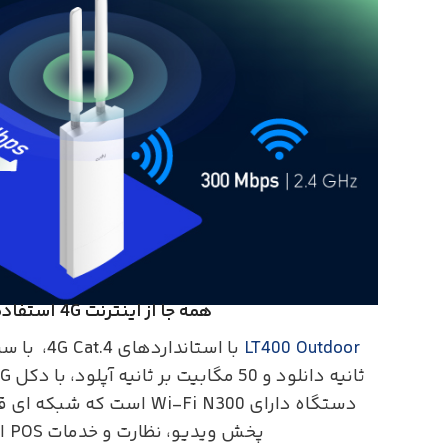
همه جا از اینترنت 4G استفاده کنید
LT400 Outdoor
دستگاه دارای Wi-Fi N300 است ک
پخش ویدیو، نظارت و خدمات POS ارائه می دهد.