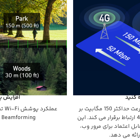
افزایش پوشش Wi-Fi 
با استانداردهای 4G Cat.4، با سرعت حداکثر 150 مگابیت بر
عمل
ثانیه دانلود و 50 مگابیت بر ثانیه آپلود، با دکل 4G ارتباط برقرار می کند. این
Beamforming و دو آنتن داخلی به دست آمده است.
ه شبکه ای قابل اعتماد برای مرور وب،