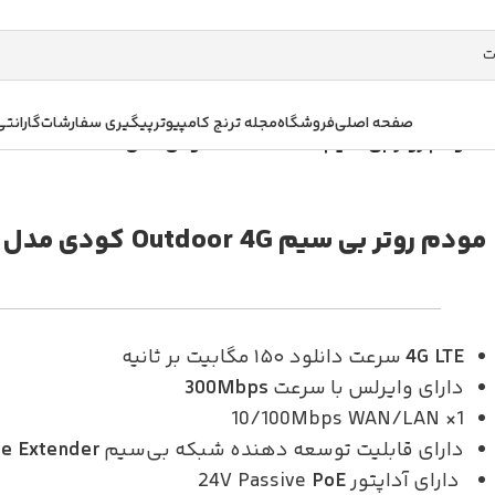
صفحه اصلی
فروشگاه
مجله ترنج کامپیوتر
پیگیری سفارشات
گارانتی
/
مودم روتر بی سیم Outdoor 4G کودی مدل LT400 Outdoor
مودم روتر بی سیم Outdoor 4G کودی مدل LT400 Outdoor
4G LTE
سرعت دانلود ۱۵۰ مگابیت بر ثانیه
دارای وایرلس با سرعت
300Mbps
1× 10/100Mbps WAN/LAN
دارای قابلیت توسعه دهنده شبکه بی‌سیم
e Extender
دارای آداپتور 24V Passive
PoE