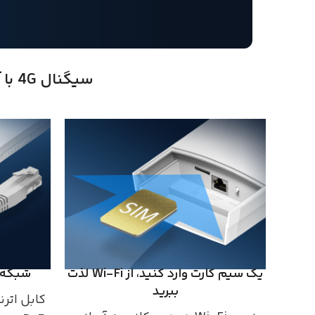
سیگنال 4G با آنتن FULL در فضای باز، Wi-Fi با کیفیت بالا را به ارمغان می آورد
یک سیم کارت وارد کنید، از Wi-Fi لذت
شبکه را تا 100 مت
ببرید
کابل اترن