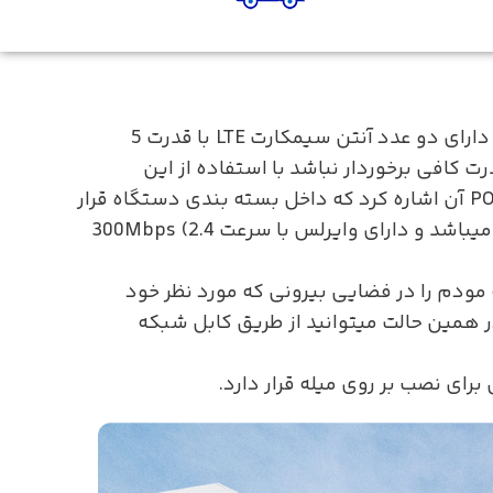
مودم سیم کارت خور برند کودی مدل LT400 OUTDOOR یک مودم برای فضای باز (بیرونی) میباشد، این مودم دارای دو عدد آنتن سیمکارت LTE با قدرت 5
ت کافی برخوردار نباشد با استفاده از این
دستگاه بتوان به راحتی به اینترنت پر سرعت دسترسی پیدا کرد، از جمله ویژگی های این دستگاه میتوان به POE آن اشاره کرد که داخل بسته بندی دستگاه قرار
دارد، مودم LT400 OUTDOOR کودی دارای استاندارد IP65 ضد آب بوده و مخصوص استفاده در فضای بیرونی میباشد و دارای وایرلس با سرعت 300Mbps (2.4
د، به این صورت که مودم را در فضایی بیرونی که مورد نظر خود
ر همین حالت میتوانید از طریق کابل شبکه