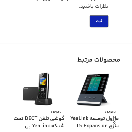
نظرات باشید.
محصولات مرتبط
ناموجود
ناموجود
ناموج
ماژول توسعه YeaLink
گوشی تلفن DECT تحت
گوشی
سری T5 Expansion
شبکه YeaLink بی