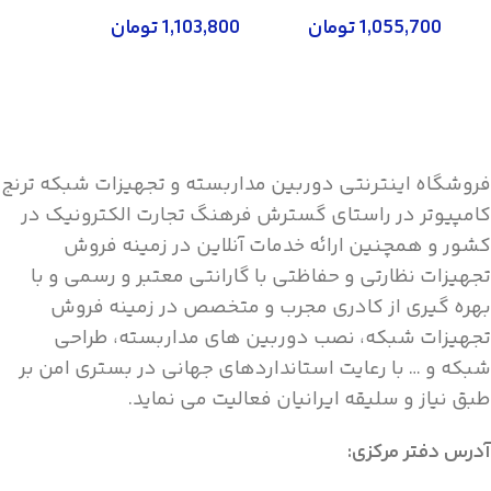
مدل EXP50
سیم مدل W52P
مدل SIP-T41S
1,055,700
تومان
1,103,800
تومان
7,100
اطلاعات بیشتر
اطلاعات بیشتر
اطلاع
فروشگاه اینترنتی دوربین مداربسته و تجهیزات شبکه ترنج
کامپیوتر در راستای گسترش فرهنگ تجارت الکترونیک در
کشور و همچنین ارائه خدمات آنلاین در زمینه فروش
تجهیزات نظارتی و حفاظتی با گارانتی معتبر و رسمی و با
بهره گیری از کادری مجرب و متخصص در زمینه فروش
تجهیزات شبکه، نصب دوربین های مداربسته، طراحی
شبکه و … با رعایت استانداردهای جهانی در بستری امن بر
طبق نیاز و سلیقه ایرانیان فعالیت می نماید.
آدرس دفتر مرکزی: