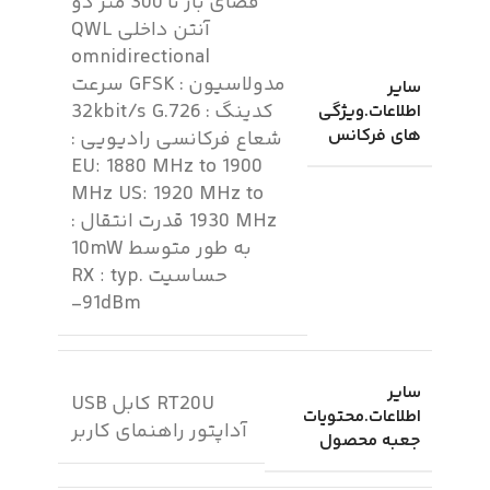
فضای باز تا 300 متر دو
آنتن داخلی QWL
omnidirectional
مدولاسیون : GFSK سرعت
سایر
کدینگ : 32kbit/s G.726
اطلاعات.ویژگی
های فرکانس
شعاع فرکانسی رادیویی :
EU: 1880 MHz to 1900
MHz US: 1920 MHz to
1930 MHz قدرت انتقال :
به طور متوسط 10mW
حساسیت RX : typ.
-91dBm
سایر
RT20U کابل USB
اطلاعات.محتویات
آداپتور راهنمای کاربر
جعبه محصول