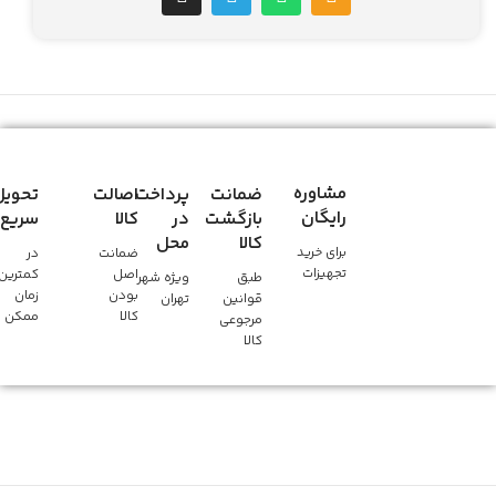
مشاوره
ضمانت
پرداخت
اصالت
تحویل
رایگان
بازگشت
در
کالا
سریع
کالا
محل
برای خرید
ضمانت
در
تجهیزات
اصل
کمترین
طبق
ویژه شهر
بودن
زمان
قوانین
تهران
کالا
ممکن
مرجوعی
کالا