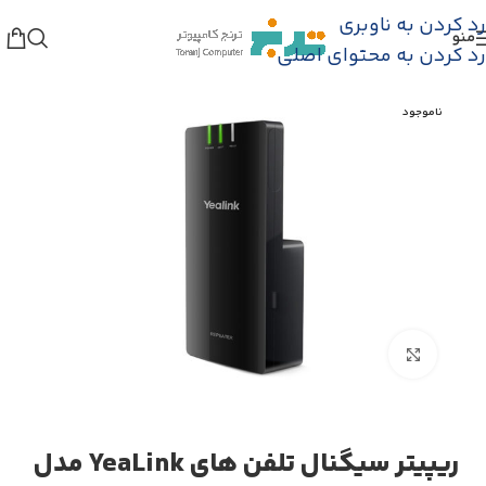
رد کردن به ناوبری
منو
نه
/
فروشگاه
/
تجهیزات اکتیو شبکه
/
تجهیزات VoIP
/
یالینک
رد کردن به محتوای اصلی
ناموجود
بزرگنمایی تصویر
ریپیتر سیگنال تلفن های YeaLink مدل