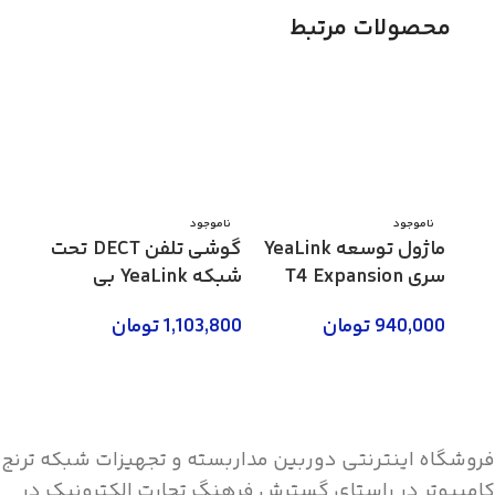
محصولات مرتبط
ناموجود
ناموجود
ناموج
ماژول توسعه YeaLink
گوشی تلفن DECT تحت
گوشی
سری T4 Expansion
شبکه YeaLink بی
مدل EXP40
سیم مدل W52P
مدل SIP-T52S
940,000
تومان
1,103,800
تومان
4,400
اطلاعات بیشتر
اطلاعات بیشتر
اطلاع
فروشگاه اینترنتی دوربین مداربسته و تجهیزات شبکه ترنج
کامپیوتر در راستای گسترش فرهنگ تجارت الکترونیک در