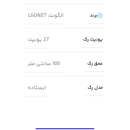
الگونت LGONET
برند
27 یونیت
یونیت رک
100 سانتی متر
عمق رک
ایستاده
مدل رک