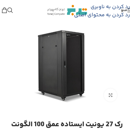
رد کردن به ناوبری
منو
گاه
/
تجهیزات پسیو شبکه
/
رک شبکه و سرور
/
رک ایستاده
رد کردن به محتوای اصلی
بزرگنمایی تصویر
رک 27 یونیت ایستاده عمق 100 الگونت