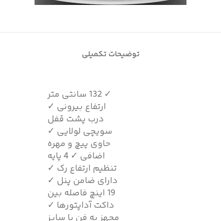
توضیحات تکمیلی
✓ 132 سانتی متر
ارتفاع بیرونی ✓
درب پشت قفل
سویچی لولایی ✓
حاوی پیچ و مهره
اضافی ✓ 4 پایه
تنظیم ارتفاع رک ✓
دارای ضامن پنل ✓
19 اینچ فاصله بین
داکت آداپتورها ✓
مجهز به فن با سایز