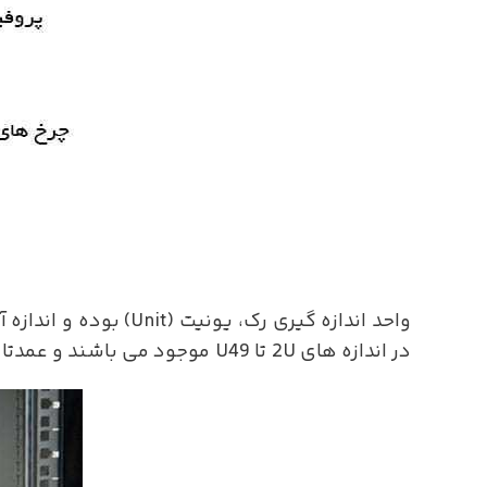
در اندازه های 2U تا U49 موجود می باشند و عمدتا در دو گروه رک های دیواری و رک های ایستاده طبقه بندی می شوند.