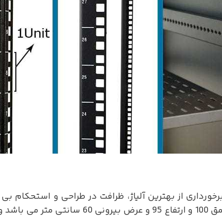
Lg) با برخورداری از بهترین آلیاژ، ظرافت در طراحی و استحکام
دارای عمق 100 و ارتفاع 95 و عرض ب