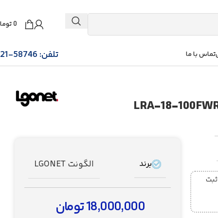
0
توما
تلفن: 58746-021
تماس با ما
الگونت LGONET
برند
ز ساعت 5 عصر ثبت
18,000,000
تومان