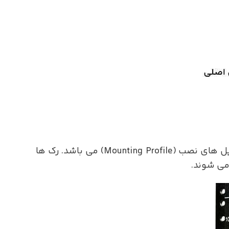
واحد اندازه گیری رک، یونیت (Unit) بوده و اندازه آن 4.445 سانتی متر یا به عبارتی معادل سه سوراخ در پروفیل های نصب (Mounting Profile) می باشد. رک ها