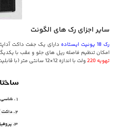
سایر اجزای رک های الگونت
رک 18 یونیت ایستاده
امکان تنظیم فاصله ریل های جلو و عقب با یکدیگر
تهویه 220
ولت با اندازه 12×12 سانتی متر (با قابلیت اضافه کردن 3 فن دیگر) و درپوش ویژه عبور کابل در قسمت عقب رک اشاره کرد.