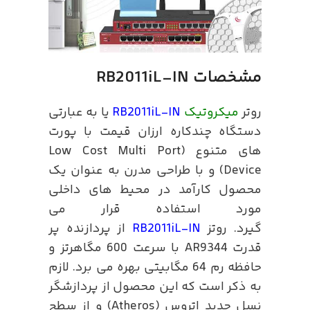
مشخصات
RB2011iL-IN
روتر
میکروتیک
RB2011iL-IN
یا به عبارتی
دستگاه چندکاره ارزان قیمت با پورت
های متنوع (Low Cost Multi Port
Device) و با طراحی مدرن به عنوان یک
محصول کارآمد در محیط های داخلی
مورد استفاده قرار می
گیرد. روتز
RB2011iL-IN
از پردازنده پر
قدرت AR9344 با سرعت 600 مگاهرتز و
حافظه رم 64 مگابیتی بهره می برد. لازم
به ذکر است که این محصول از پردازشگر
نسل جدید اتروس (Atheros) و از سطح