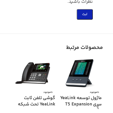
نظرات باشید.
محصولات مرتبط
ناموجود
ناموجود
ماژول توسعه YeaLink
گوشی تلفن ثابت
سری T5 Expansion
YeaLink تحت شبکه
-2%
ناموج
مدل EXP50
مدل SIP-T46S