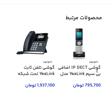
محصولات مرتبط
ناموجود
ناموجود
ناموج
گوشی IP DECT اضافی
گوشی تلفن ثابت
بی سیم YeaLink مدل
YeaLink تحت شبکه
W56H
مدل SIP-T41S
لینک مد
795,700
تومان
1,937,100
تومان
,000
اطلاعات بیشتر
اطلاعات بیشتر
اطلاع