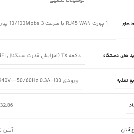
توضیحات تکمیلی
ط های
دکمه TX (افزایش قدرت سیگنال WiFi) دکمه WPS/Reset
د های دستگاه
ورودی 100-240V—50/60Hz 0.3A خروجی DC 9V==1.0A
ع تغذیه
32.86×122.17×190 میلی متر
اد
آنتن ثابت ional
 آنتن