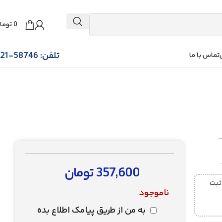
0
توما
تلفن: 58746-021
تماس با ما
357,600
تومان
ز ساعت 5 عصر ثبت
ناموجود
به من از طریق پیامک اطلاع بده