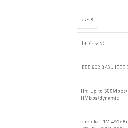
3 عدد
(5 * 3) dBi
IEEE 802.3/3U IEEE 8
(11n: Up to 300Mbps
11Mbps(dynamic
b mode：1M -92dB