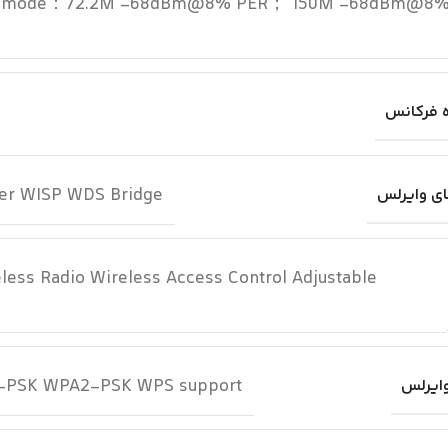
 mode：72.2M -68dBm@8% PER； 150M -68dBm@8
 فرکانس
ter WISP WDS Bridge
ی وایرلس
less Radio Wireless Access Control Adjustable
-PSK WPA2-PSK WPS support
ایرلس