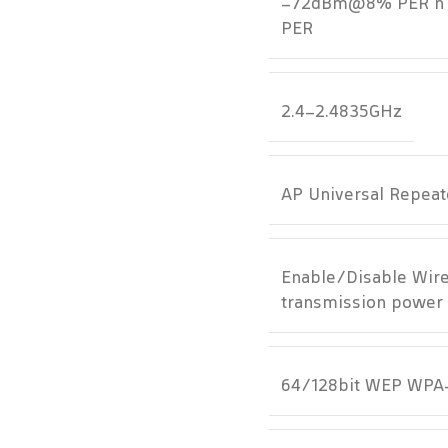
-72dBm@8% PER n
PER
2.4-2.4835GHz
AP Universal Repea
Enable/Disable Wire
transmission power
64/128bit WEP WPA