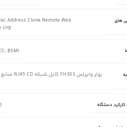
Mac Address Clone Remote Web
ی های
 Log
NCC, BSMI
روتر وایرلس 03
ه
0 تا 40 درجه س
 کارکرد دستگاه