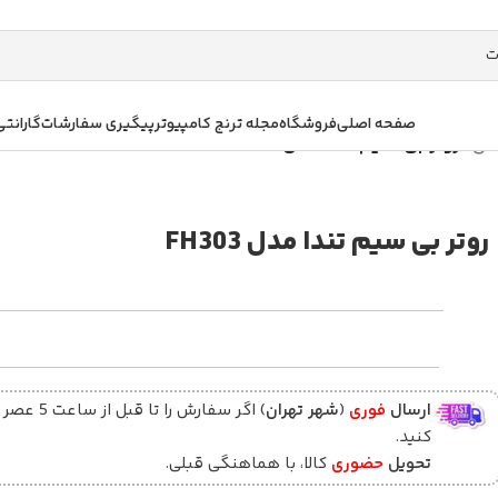
صفحه اصلی
فروشگاه
مجله ترنج کامپیوتر
پیگیری سفارشات
گارانتی
لس
/
روتر بی سیم تندا مدل FH303
روتر بی سیم تندا مدل FH303
ارسال
فوری
(
شهر تهران
) اگر سفارش را تا قبل ا
کنید.
تحویل
حضوری
کالا، با هماهنگی قبلی.