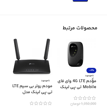
محصولات مرتبط
-4%
ناموج
ذخیره
ناموجود
مودم 4G LTE وای فای
تحت 
ناموجود
مودم روتر بی سیم LTE
Mobile تی پی لینک
مدل NVR-104MH-C
تی پی لینک مدل
مدل M7200
Archer MR200
0,000
1,350,000
تومان
اطلاع