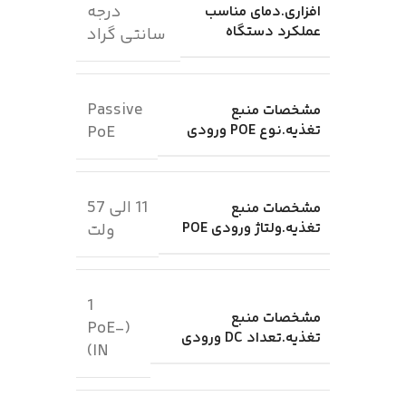
درجه
افزاری.دمای مناسب
عملکرد دستگاه
سانتی گراد
Passive
مشخصات منبع
تغذیه.نوع POE ورودی
PoE
11 الی 57
مشخصات منبع
تغذیه.ولتاژ ورودی POE
ولت
1
مشخصات منبع
(PoE-
تغذیه.تعداد DC ورودی
IN)