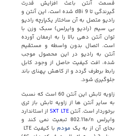
قسمت آنتن باعث افزایش قدرت
گیرندگی تا dBi 9 شده است، این آنتن و
رادیو متصل به آن ساختار یکپارچه رادیو
بی سیم (رادیو وایرلس) سبک وزن با
توان آنتن دهی بالا را به ارمغان آورده
است. اتصال بدون واسطه و مستقیم
آنتن به رادیو در این محصول موجب
شده، افت کیفیت حاصل از وجود کابل
رابط برطرف گردد و از کاهش پهنای باند
جلوگیری شود.
زاویه تابش این آنتن 60 است که نسبت
به سایر آنتن ها از زاویه تابش باز تری
برخوردار است. آنتن
SXT LTE
از استاندارد
وایرلس 802.11a/n تبعیت نمی کند و
بجای آن از به یک
مودم
با کیفیت LTE