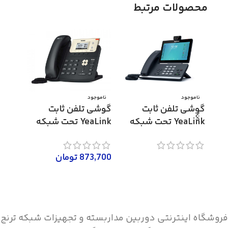
محصولات مرتبط
ناموجود
ناموجود
گوشی تلفن ثابت
گوشی تلفن ثابت
YeaLink تحت شبکه
YeaLink تحت شبکه
ناموج
مدل SIP-T58V
مدل SIP-T21P E2
6400
873,700
تومان
اطلاعات بیشتر
اطلاعات بیشتر
0,000
اطلاع
فروشگاه اینترنتی دوربین مداربسته و تجهیزات شبکه ترنج