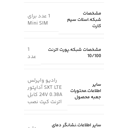
مشخصات
1 عدد برای
شبکه.اسلات سیم
Mini SIM
کارت
1
مشخصات شبکه.پورت اترنت
10/100
عدد
رادیو وایرلس
سایر
SXT LTE آداپتور
اطلاعات.محتویات
24V 0.38A کابل
جعبه محصول
اترنت کیت نصب
سایر اطلاعات.نشانگر دمای