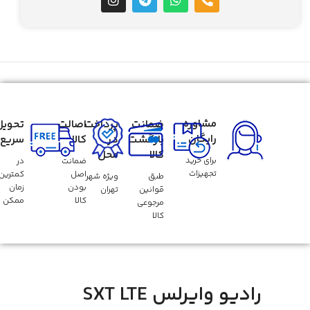
مشاوره
ضمانت
پرداخت
اصالت
تحویل
رایگان
بازگشت
در
کالا
سریع
کالا
محل
برای خرید
ضمانت
در
تجهیزات
اصل
کمترین
طبق
ویژه شهر
بودن
زمان
قوانین
تهران
کالا
ممکن
مرجوعی
کالا
رادیو وایرلس SXT LTE