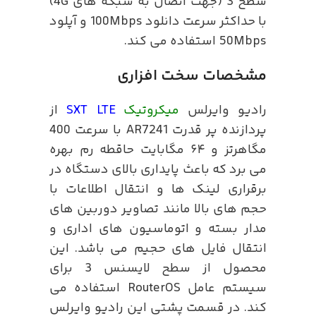
سطح 3 (جهت اتصال به شبکه های 4G)
با حداکثر سرعت دانلود 100Mbps و آپلود
50Mbps استفاده می کند.
مشخصات سخت افزاری
رادیو وایرلس
میکروتیک
SXT LTE
از
پردازنده پر قدرت AR7241 با سرعت 400
مگاهرتز و ۶۴ مگابایت حاقطه رم بهره
می برد که باعث پایداری بالای دستگاه در
برقراری لینک ها و انتقال اطلاعات با
حجم های بالا مانند تصاویر دوربین های
مدار بسته و اتوماسیون های اداری و
انتقال فایل های حجیم می باشد. این
محصول از سطح لایسنس 3 برای
سیستم عامل RouterOS استفاده می
کند. در قسمت پشتی این رادیو وایرلس