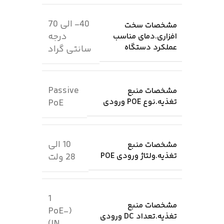
40- الی 70
مشخصات سخت
درجه
افزاری.دمای مناسب
عملکرد دستگاه
سانتی گراد
Passive
مشخصات منبع
تغذیه.نوع POE ورودی
PoE
10 الی
مشخصات منبع
تغذیه.ولتاژ ورودی POE
28 ولت
1
مشخصات منبع
(PoE-
تغذیه.تعداد DC ورودی
IN)