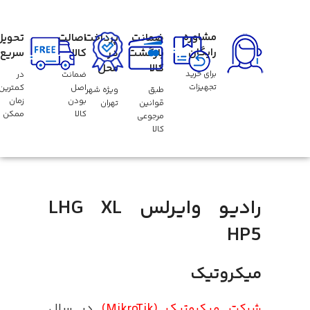
مشاوره
ضمانت
پرداخت
اصالت
تحویل
رایگان
بازگشت
در
کالا
سریع
کالا
محل
برای خرید
ضمانت
در
تجهیزات
اصل
کمترین
طبق
ویژه شهر
بودن
زمان
قوانین
تهران
کالا
ممکن
مرجوعی
کالا
رادیو وایرلس LHG XL
HP5
میکروتیک
شرکت میکروتیک (MikroTik)
در سال