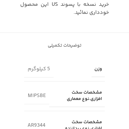
خرید نسخه با پسوند US این محصول
خودداری نمائید.
توضیحات تکمیلی
5 کیلوگرم
وزن
مشخصات سخت
MIPSBE
افزاری.نوع معماری
مشخصات سخت
AR9344
افزاری.نوع پردازنده