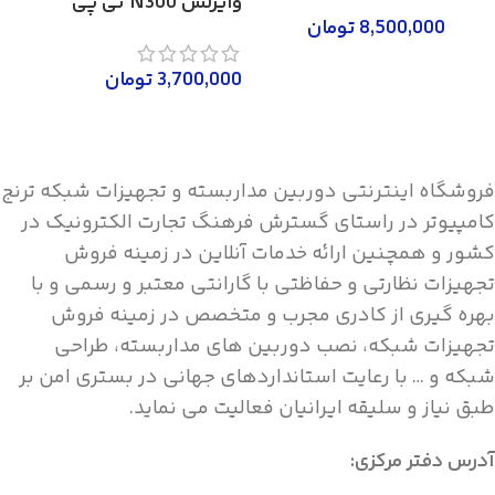
وایرلس N300 تی پی
مدل NVR-108-B
8,500,000
تومان
لینک مدل TD-
0,000
W8961N
اطلاعات بیشتر
3,700,000
تومان
اطلاع
افزودن به سبد خرید
فروشگاه اینترنتی دوربین مداربسته و تجهیزات شبکه ترنج
کامپیوتر در راستای گسترش فرهنگ تجارت الکترونیک در
کشور و همچنین ارائه خدمات آنلاین در زمینه فروش
تجهیزات نظارتی و حفاظتی با گارانتی معتبر و رسمی و با
بهره گیری از کادری مجرب و متخصص در زمینه فروش
تجهیزات شبکه، نصب دوربین های مداربسته، طراحی
شبکه و … با رعایت استانداردهای جهانی در بستری امن بر
طبق نیاز و سلیقه ایرانیان فعالیت می نماید.
آدرس دفتر مرکزی: