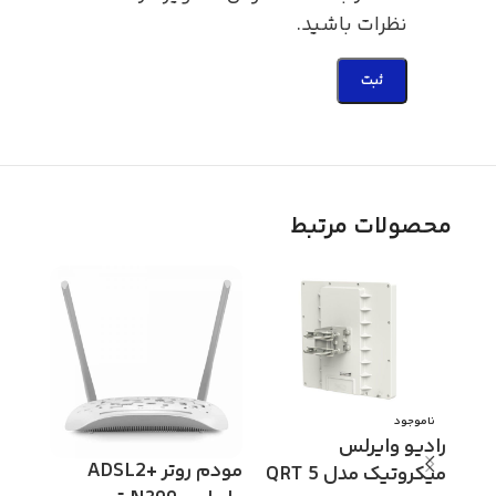
نظرات باشید.
محصولات مرتبط
ناموجود
ناموج
رادیو وایرلس
ذخیره
مودم روتر +ADSL2
میکروتیک مدل QRT 5
تحت 