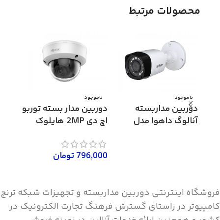
محصولات مرتبط
ناموجود
ناموجود
ناموج
دوربین مداربسته
دوربین مدار بسته توربو
دوربی
آنالوگ داهوا مدل
اچ دی 2MP هایلوک
HAC-HFW1000RP
مدل THC-D320-VF
مدل THC-D340-VF
اطلاعات بیشتر
796,000
تومان
,000
اطلاعات بیشتر
اطلاع
فروشگاه اینترنتی دوربین مداربسته و تجهیزات شبکه ترنج
کامپیوتر در راستای گسترش فرهنگ تجارت الکترونیک در