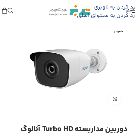
رد کردن به ناوبری
منو
فروشگاه
/
دوربین مدار بسته
/
دوربین مداربسته Turbo HD
رد کردن به محتوای اصلی
ناموجود
بزرگنمایی تصویر
دوربین مداربسته Turbo HD آنالوگ