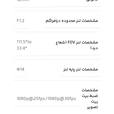
12mm
F1.2
مشخصات لنز.محدوده دیافراگم
111.5°to
مشخصات لنز.FOV (شعاع
دید)
33.4°
Φ14
مشخصات لنز.پایه لنز
مشخصات
ضبط.بیت
1080p@25fps/1080p@30fps
ریت
تصویر