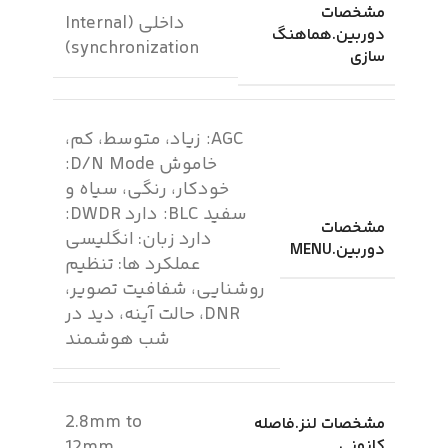
مشخصات
داخلی (Internal
دوربین.هماهنگ
synchronization)
سازی
AGC: زیاد، متوسط، کم،
خاموش D/N Mode:
خودکار، رنگی، سیاه و
سفید BLC: دارد DWDR:
مشخصات
دارد زبان: انگلیسی
دوربین.MENU
عملکرد ها: تنظیم
روشنایی، شفافیت تصویر،
DNR، حالت آینه، دید در
شب هوشمند
2.8mm to
مشخصات لنز.فاصله
کانونی