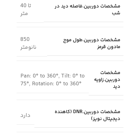
تا 40
مشخصات دوربین.فاصله دید در
شب
متر
850
مشخصات دوربین.طول موج
مادون قرمز
نانومتر
مشخصات
Pan: 0° to 360°, Tilt: 0° to
دوربین.زاویه
75°, Rotation: 0° to 360°
دید
مشخصات دوربین.DNR (کاهنده
دارد
دیجیتال نویز)