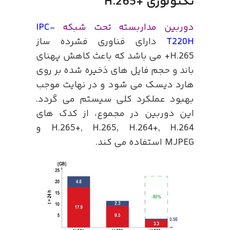
تکنولوژی +H.265
دوربین مداربسته تحت شبکه
IPC-
T220H
دارای فناوری فشرده ساز
H.265+ می باشد که باعث کاهش پهنای
باند و حجم فایل های ذخیره شده بر روی
هارد دیسک می شود و در نهایت موجب
بهبود عملکرد کلی سیستم می گردد.
این دوربین در مجموع، از کدک های
H.265+, H.265, H.264+, H.264 و
MJPEG استفاده می کند.