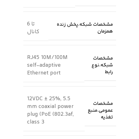
تا 6
مشخصات شبکه.پخش زنده
همزمان
کانال
RJ45 10M/100M
مشخصات
self-adaptive
شبکه.نوع
رابط
Ethernet port
12VDC ± 25%, 5.5
مشخصات
mm coaxial power
عمومی.منبع
plug (PoE (802.3af,
تغذیه
class 3