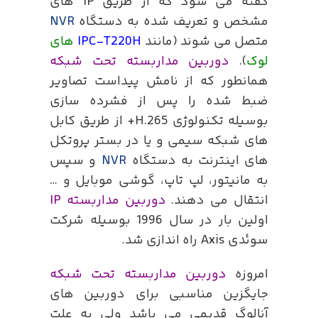
گفته می شود که از طریق IP های
مشخص و تعریف شده به دستگاه
NVR
متصل می شوند (مانند
IPC-T220H
های
لوک
).
دوربین مداربسته تحت شبکه
همانطور که از نامش پیداست تصاویر
ضبط شده را پس از فشرده سازی
بوسیله تکنولوژی H.265+ از طریق کابل
های شبکه سیمی و یا در بستر پروتکل
های اینترنت به دستگاه
NVR
و سپس
به مانیتور، لپ تاپ، گوشی موبایل و …
انتقال می دهند.
دوربین مداربسته IP
اولین بار در سال 1996 بوسیله شرکت
سوئدی Axis راه اندازی شد.
امروزه
دوربین مداربسته تحت شبکه
جایگزین مناسبی برای دوربین های
آنالوگ قدیمی می باشد ولی به علت