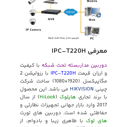
معرفی IPC-T220H
دوربین مداربسته تحت شبکه
با کیفیت
و ارزان قیمت
IPC-T220H
با رزولیشن 2
مگاپیکسل (1920×1080) ساخت شرکت
چینی
HIKVISION
می باشد. این محصول
با برند تجاری
هایلوک
(
HiLook
) از سال
2017 وارد بازار جهانی تجهیزات نظارتی و
حفاظتی شده است. دوربین های تورت
های لوک
با ظاهری زیبا و بادوام، از