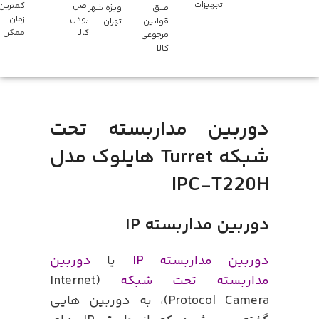
تجهیزات
اصل
کمترین
طبق
ویژه شهر
بودن
زمان
قوانین
تهران
کالا
ممکن
مرجوعی
کالا
دوربین مداربسته تحت
شبکه Turret هایلوک مدل
IPC-T220H
دوربین مداربسته IP
دوربین مداربسته IP
یا
دوربین
مداربسته تحت شبکه
(Internet
Protocol Camera)، به دوربین هایی