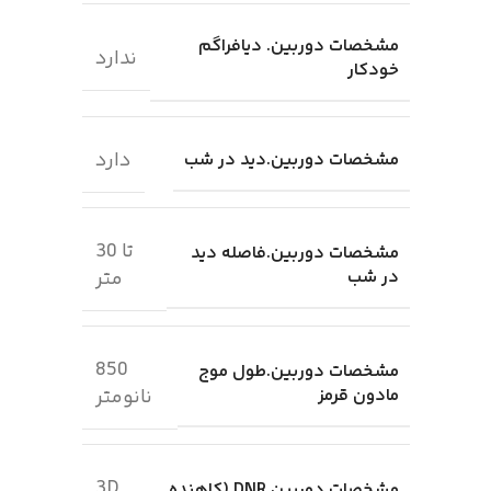
مشخصات دوربین. دیافراگم
ندارد
خودکار
دارد
مشخصات دوربین.دید در شب
تا 30
مشخصات دوربین.فاصله دید
در شب
متر
850
مشخصات دوربین.طول موج
مادون قرمز
نانومتر
3D
مشخصات دوربین.DNR (کاهنده