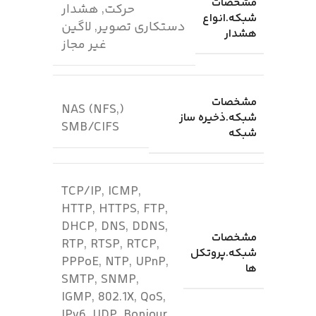
مشخصات
حرکت, هشدار
شبکه.انواع
دستکاری تصویر, لاگین
هشدار
غیر مجاز
مشخصات
(NAS (NFS,
شبکه.ذخیره ساز
SMB/CIFS
شبکه
TCP/IP, ICMP,
HTTP, HTTPS, FTP,
DHCP, DNS, DDNS,
مشخصات
RTP, RTSP, RTCP,
شبکه.پروتکل
PPPoE, NTP, UPnP,
ها
SMTP, SNMP,
IGMP, 802.1X, QoS,
IPv6, UDP, Bonjour