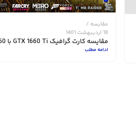
مقایسه
18 اردیبهشت 1401
مقایسه کارت گرافیک GTX 1660 Ti با RTX 2060
ادامه مطلب