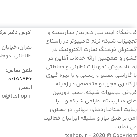
فروشگاه اینترنتی دوربین مداربسته و
آدرس دفتر مرک
تجهیزات شبکه ترنج کامپیوتر در راستای
تهران، خیابان 
گسترش فرهنگ تجارت الکترونیک در
طالقانی، کوچه ف
کشور و همچنین ارائه خدمات آنلاین در
زمینه فروش تجهیزات نظارتی و حفاظتی
تلفن تماس:
با گارانتی معتبر و رسمی و با بهره گیری
۰۲۱۵۸۷۴۶
از کادری مجرب و متخصص در زمینه
ایمیل:
فروش تجهیزات شبکه، نصب دوربین
nfo@tcshop.ir
های مداربسته، طراحی شبکه و … با
رعایت استانداردهای جهانی در بستری
امن بر طبق نیاز و سلیقه ایرانیان فعالیت
می نماید.
tcshop.ir - 2020 © Copyright