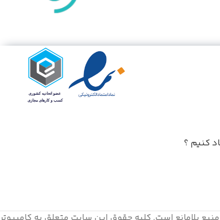
نماینده رسمی یوتل
ترنج کامپیوتر
مودم ADSL/VDSL
د کنیم ؟
 منبع بلامانع است. کليه حقوق اين سايت متعلق به کامپیوتر