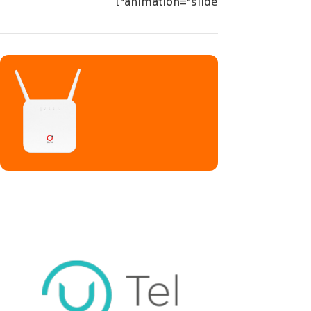
animation="slide"]
مودم سیم کارت خور
همراه و رومیزی
VPN Support