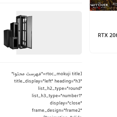
انواع مختلف
رک شبکه
[rtoc_mokuji title="فهرست محتوا"
متعلقات شبکه
title_display="left" heading="h3"
list_h2_type="round"
list_h3_type="number1"
display="close"
frame_design="frame2"