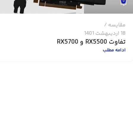
0
مقایسه
18 اردیبهشت 1401
تفاوت RX5500 و RX5700
ادامه مطلب